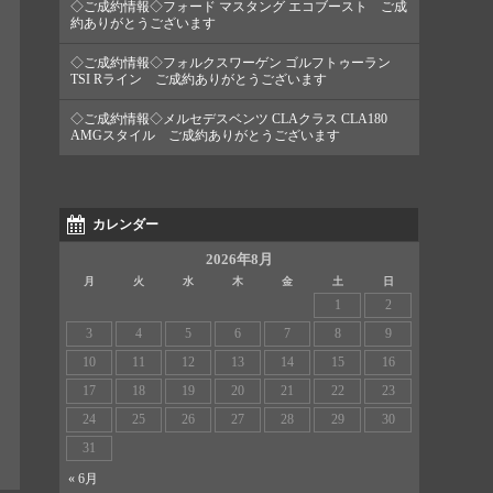
◇ご成約情報◇フォード マスタング エコブースト ご成
約ありがとうございます
◇ご成約情報◇フォルクスワーゲン ゴルフトゥーラン
TSI Rライン ご成約ありがとうございます
◇ご成約情報◇メルセデスベンツ CLAクラス CLA180
AMGスタイル ご成約ありがとうございます
カレンダー
2026年8月
月
火
水
木
金
土
日
1
2
3
4
5
6
7
8
9
10
11
12
13
14
15
16
17
18
19
20
21
22
23
24
25
26
27
28
29
30
31
« 6月