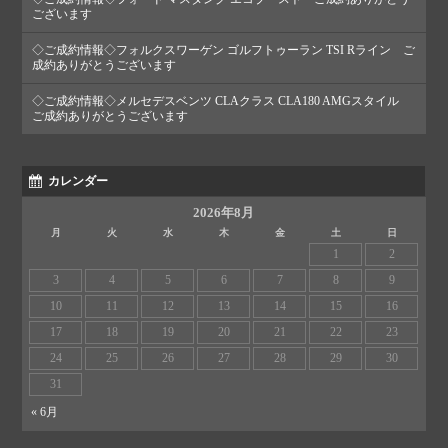
ございます
◇ご成約情報◇フォルクスワーゲン ゴルフトゥーラン TSI Rライン ご
成約ありがとうございます
◇ご成約情報◇メルセデスベンツ CLAクラス CLA180 AMGスタイル
ご成約ありがとうございます
カレンダー
2026年8月
月
火
水
木
金
土
日
1
2
3
4
5
6
7
8
9
10
11
12
13
14
15
16
17
18
19
20
21
22
23
24
25
26
27
28
29
30
31
« 6月