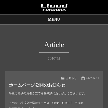
MENU
販売車両
保証サービス
Article
買取査定
記事詳細
店舗情報
お知らせ
2022.04.21
ホームページ公開のお知らせ
平素は格別のお引き立てを賜り誠にありがとうございます。
この度、株式会社横浜ユーポス Cloud GROUP “Cloud