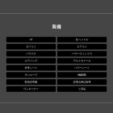
装備
AT
右ハンドル
ガソリン
エアコン
パワステ
パワーウィンドウ
エアバッグ
アルミホイール
本革シート
パワーシート
サンルーフ
4輪駆動
取扱説明書
定期点検記録簿
ワンオーナー
リ済込