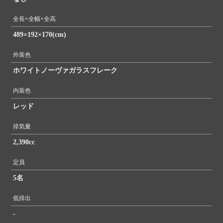
全長×全幅×全高
489×192×170(cm)
外装色
ホワイトノーヴァガラスフレーク
内装色
レッド
排気量
2,390cc
定員
5名
低排出
-