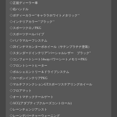
◇正規ディーラー車
◇右ハンドル
◇ボディーカラー‘‘キャララホワイトメタリック‘‘
◇インテリアカラー‘‘ブラック‘‘
◇スポーツクロノPKG
◇スポーツテールパイプ
◇パノラマルーフシステム
◇20インチマカンターボホイール（サテンプラチナ塗装）
◇スタンダードインテリア”パーシャルレザー ブラック”
◇コンフォートシート14wayパワーシートメモリーPKG
◇フロントシートヒーター
◇ポルシェエントリー＆ドライブシステム
◇カーボンインテリアPKG
◇マルチファンクションGTスポーツステアリングホイール
◇フロアマット
◇オートマチックテールゲート
◇ACC(アダプティブクルーズコントロール)
◇レーンチェンジアシスト
◇レーンデパーチャーウォーニング