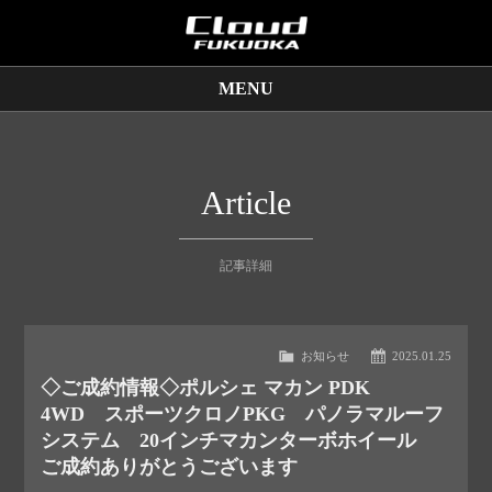
MENU
販売車両
保証サービス
Article
買取査定
記事詳細
店舗情報
お知らせ
2025.01.25
◇ご成約情報◇ポルシェ マカン PDK
4WD スポーツクロノPKG パノラマルーフ
システム 20インチマカンターボホイール
ご成約ありがとうございます