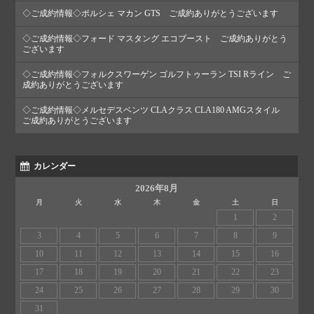
◇ご成約情報◇ポルシェ マカン GTS ご成約ありがとうございます
◇ご成約情報◇フォード マスタング エコブースト ご成約ありがとう
ございます
◇ご成約情報◇フォルクスワーゲン ゴルフトゥーラン TSI Rライン ご
成約ありがとうございます
◇ご成約情報◇メルセデスベンツ CLAクラス CLA180 AMGスタイル
ご成約ありがとうございます
カレンダー
2026年8月
月
火
水
木
金
土
日
1
2
3
4
5
6
7
8
9
10
11
12
13
14
15
16
17
18
19
20
21
22
23
24
25
26
27
28
29
30
31