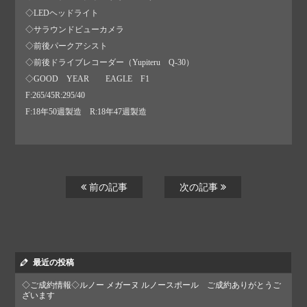
◇LEDヘッドライト
◇サラウンドビューカメラ
◇前後パークアシスト
◇前後ドライブレコーダー（Yupiteru Q-30）
◇GOOD YEAR EAGLE F1
F:265/45R:295/40
F:18年50週製造 R:18年47週製造
前の記事
次の記事
最近の投稿
◇ご成約情報◇ルノー メガーヌ ルノースポール ご成約ありがとうご
ざいます