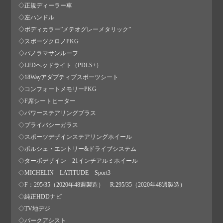
◇正規ディーラー車
◇左ハンドル
◇ボディカラー”メテオグレーメタリック”
◇スポーツクロノPKG
◇パノラマサンルーフ
◇LEDヘッドライト（PDLS+）
◇18Wayアダプティブスポーツシート
◇コンフォートメモリーPKG
◇F席シートヒーター
◇パワーステアリングプラス
◇プライバシーガラス
◇スポーツデザインステアリングホイール
◇ポルシェ・エントリー&ドライブシステム
◇ターボデザイン 21インチアルミホイール
◇MICHELIN LATITUDE Sport3
◇F：295/35（2020年48週製造） R:295/35（2020年48週製造）
◇純正HDDナビ
◇TV地デジ
◇パークアシスト