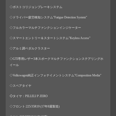
◇ポストコリジョンブレーキシステム
◇ドライバー疲労検知システム”Fatigue Detection System”
◇フルカラーマルチファンクションインジケーター
◇スマートエントリー＆スタートシステム”Keyless Access”
◇アルミ調ペダルクラスター
◇GTI専用レザー3本スポークマルチファンクションステアリングホ
イール
◇Volkswagen純正インフォテイメントシステム”Composition Media”
◇スペアタイヤ
◇
タイヤ：PILLELI P ZERO
◇フロント:225/35R19 (17年8週製造)