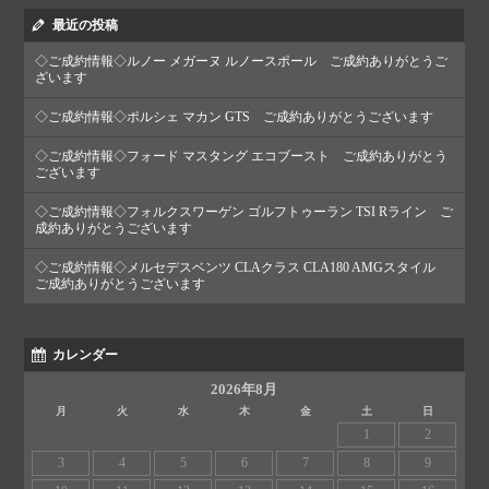
最近の投稿
◇ご成約情報◇ルノー メガーヌ ルノースポール ご成約ありがとうご
ざいます
◇ご成約情報◇ポルシェ マカン GTS ご成約ありがとうございます
◇ご成約情報◇フォード マスタング エコブースト ご成約ありがとう
ございます
◇ご成約情報◇フォルクスワーゲン ゴルフトゥーラン TSI Rライン ご
成約ありがとうございます
◇ご成約情報◇メルセデスベンツ CLAクラス CLA180 AMGスタイル
ご成約ありがとうございます
カレンダー
2026年8月
月
火
水
木
金
土
日
1
2
3
4
5
6
7
8
9