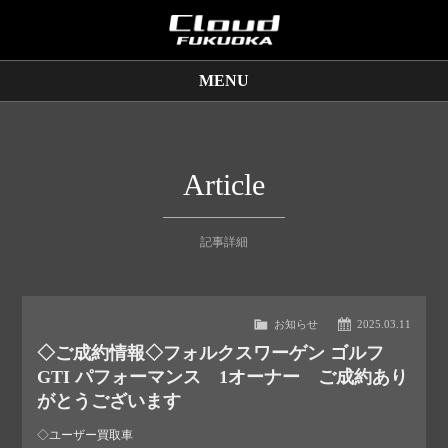
MENU
販売車両
保証サービス
Article
買取査定
記事詳細
店舗情報
お知らせ
2025.03.11
◇ご成約情報◇フォルクスワーゲン ゴルフ
GTI パフォーマンス 1オーナー ご成約あり
がとうございます
◇ユーザー買取車