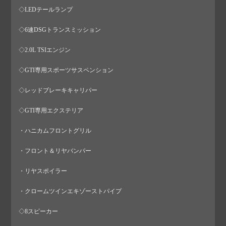
◇LEDテールランプ
◇6速DSGトランスミッション
◇2.0L TSIエンジン
◇GTI専用スポーツサスペンション
◇レッドブレーキキャリパー
◇GTI専用エクステリア
・ハニカムフロントグリル
・フロント＆リヤバンパー
・リヤスポイラー
・クロームツインエキゾーストパイプ
◇8スピーカー