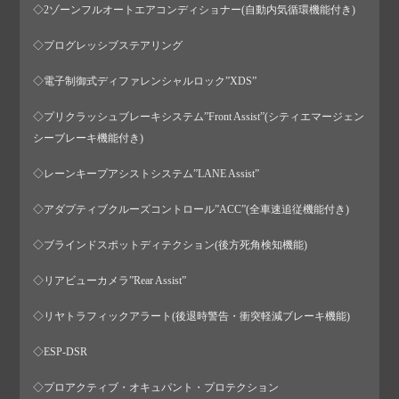
◇2ゾーンフルオートエアコンディショナー(自動内気循環機能付き)
◇プログレッシブステアリング
◇電子制御式ディファレンシャルロック”XDS”
◇プリクラッシュブレーキシステム”Front Assist”(シティエマージェン
シーブレーキ機能付き)
◇レーンキープアシストシステム”LANE Assist”
◇アダプティブクルーズコントロール”ACC”(全車速追従機能付き)
◇ブラインドスポットディテクション(後方死角検知機能)
◇リアビューカメラ”Rear Assist”
◇リヤトラフィックアラート(後退時警告・衝突軽減ブレーキ機能)
◇ESP-DSR
◇プロアクティブ・オキュパント・プロテクション