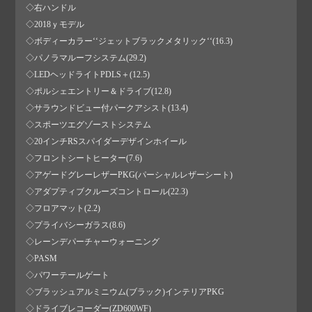
◇右ハンドル
◇2018ｙモデル
◇ボディーカラー‘‘ジェットブラックメタリック‘‘(16.3)
◇パノラマルーフシステム(29.2)
◇LEDヘッドライトPDLS＋(12.5)
◇ポルシェエントリー＆ドライブ(12.8)
◇サラウンドビュー付パークアシスト(13.4)
◇スポーツエグゾーストシステム
◇20インチRSスパイダーデザインホイール
◇フロントシートヒーター(7.6)
◇アゲードグレーレザーPKG(パーシャルレザーシート)
◇アダプティブクルーズコントロール(22.3)
◇フロアマット(2.2)
◇プライバシーガラス(8.6)
◇レーンデパーチャーウォーニング
◇PASM
◇パワーテールゲート
◇ブラッシュアルミニウム(ブラック)インテリアPKG
◇ドライブレコーダー(ZD600WF)