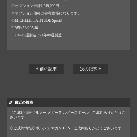
◇オプション合計1,249,000円
※オプション価格は参考価格になります。
◇MICHELIL LATITUDE Sport3
F:265/45R:295/40
F:21年19週製造R:21年08週製造
前の記事
次の記事
最近の投稿
◇ご成約情報◇ルノー メガーヌ ルノースポール ご成約ありがとうご
ざいます
◇ご成約情報◇ポルシェ マカン GTS ご成約ありがとうございます