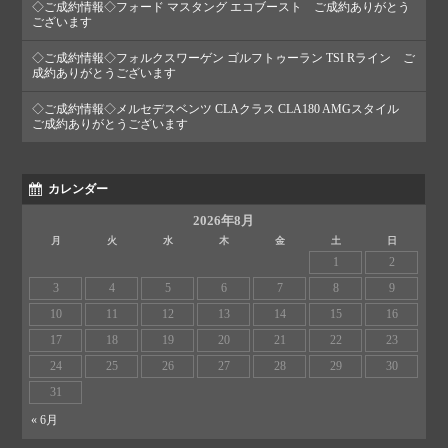
◇ご成約情報◇フォード マスタング エコブースト ご成約ありがとう
ございます
◇ご成約情報◇フォルクスワーゲン ゴルフトゥーラン TSI Rライン ご
成約ありがとうございます
◇ご成約情報◇メルセデスベンツ CLAクラス CLA180 AMGスタイル
ご成約ありがとうございます
カレンダー
2026年8月
月
火
水
木
金
土
日
1
2
3
4
5
6
7
8
9
10
11
12
13
14
15
16
17
18
19
20
21
22
23
24
25
26
27
28
29
30
31
« 6月