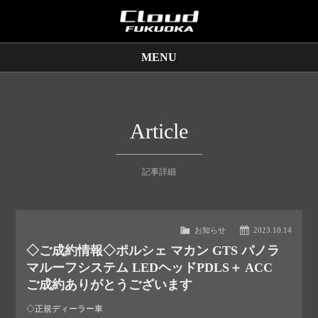
MENU
販売車両
保証サービス
Article
買取査定
記事詳細
店舗情報
お知らせ
2023.10.14
◇ご成約情報◇ポルシェ マカン GTS パノラ
マルーフシステム LEDヘッドPDLS＋ ACC
ご成約ありがとうございます
◇正規ディーラー車