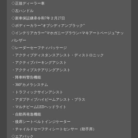
◇正規ディーラー車
◇左ハンドル
◇新車保証継承令和7年２月27日
◇ボディーカラー”オブシディアンブラック”
◇インテリアカラー”マホガニーブラウン×マキアートベージュ”ナッ
パレザー
◇レーダーセーフティパッケージ
・アクティブディスタンスアシスト・ディストロニック
・アクティブパーキングアシスト
・アクティブステアリングアシスト
・降車時警告機能
・360°カメラシステム
・トラフィックサインアシスト
・アダプティブハイビームアシスト・プラス
・マルチビームLEDヘッドライト
・自動再発進機能
・後席シートベルトインジケーター
・チャイルドセーフティシートセンサー（助手席）
◇エアバック