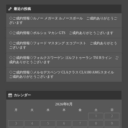
最近の投稿
◇ご成約情報◇ルノー メガーヌ ルノースポール ご成約ありがとうご
ざいます
◇ご成約情報◇ポルシェ マカン GTS ご成約ありがとうございます
◇ご成約情報◇フォード マスタング エコブースト ご成約ありがとう
ございます
◇ご成約情報◇フォルクスワーゲン ゴルフトゥーラン TSI Rライン ご
成約ありがとうございます
◇ご成約情報◇メルセデスベンツ CLAクラス CLA180 AMGスタイル
ご成約ありがとうございます
カレンダー
2026年8月
月
火
水
木
金
土
日
1
2
3
4
5
6
7
8
9