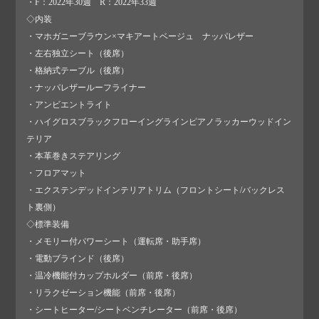
・F：2022年30週 R：2022年33週
◇内装
・マホガニーブラウン×マキアートベージュ ナッパレザー
・左右独立シート（後席）
・格納式テーブル（後席）
・ナッパレザールーフライナー
・アンビエントライト
・ハイグロスブラックフローイングラインピアノラッカーウッドイン
テリア
・本革巻きステアリング
・フロアマット
・エクステンデッドインテリアトリム（フロントシート/バックレス
ト裏側）
◇標準装備
・メモリー付パワーシート（運転席・助手席）
・電動ブラインド（後席）
・温冷機能付カップホルダー（前席・後席）
・リラクゼーション機能（前席・後席）
・シートヒーター/シートベンチレーター（前席・後席）