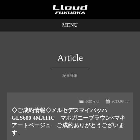
MENU
販売車両
保証サービス
Article
買取査定
記事詳細
店舗情報
お知らせ
2023.08.05
◇ご成約情報◇メルセデスマイバッハ
GLS600 4MATIC マホガニーブラウン×マキ
アートベージュ ご成約ありがとうございま
す。