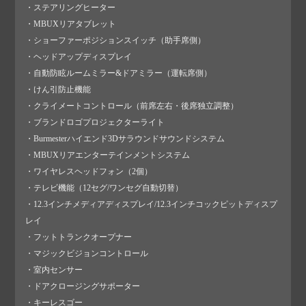
・ステアリングヒーター
・MBUXリアタブレット
・ショーファーポジションスイッチ（助手席側）
・ヘッドアップディスプレイ
・自動防眩ルームミラー&ドアミラー（運転席側）
・けん引防止機能
・クライメートコントロール（前席左右・後席独立調整）
・ブランドロゴプロジェクターライト
・Burmesterハイエンド3Dサラウンドサウンドシステム
・MBUXリアエンターテインメントシステム
・ワイヤレスヘッドフォン（2個）
・テレビ機能（12セグ/ワンセグ自動切替）
・12.3インチメディアディスプレイ/12.3インチコックピットディスプ
レイ
・フットトランクオープナー
・マジックビジョンコントロール
・室内センサー
・ドアクロージングサポーター
・キーレスゴー