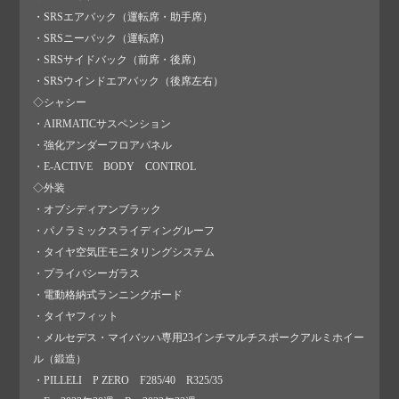
・SRSエアバック（運転席・助手席）
・SRSニーバック（運転席）
・SRSサイドバック（前席・後席）
・SRSウインドエアバック（後席左右）
◇シャシー
・AIRMATICサスペンション
・強化アンダーフロアパネル
・E-ACTIVE BODY CONTROL
◇外装
・オブシディアンブラック
・パノラミックスライディングルーフ
・タイヤ空気圧モニタリングシステム
・プライバシーガラス
・電動格納式ランニングボード
・タイヤフィット
・メルセデス・マイバッハ専用23インチマルチスポークアルミホイー
ル（鍛造）
・PILLELI P ZERO F285/40 R325/35