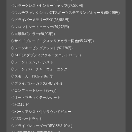
◇カラークレストセンターキャップ(27,500円)
◇マルチファンクションGTスポーツステアリングホイール(90,649円)
◇ドライバーメモリーPKG(53,983円)
◇フロントシートヒーター(70,278円)
◇自動防眩ミラー(60,093円)
◇サイドブレードエクステリアカラー同色(95,742円)
◇レーンキーピングアシスト(97,778円)
◇ACC(アダプティブクルーズコントロール)
◇レーンチェンジアシスト
◇レーンデパーチャーウォーニング
◇スモーカーPKG(9,167円)
◇プライバシーガラス(78,427円)
◇コンフォートシート(8way)
◇オートマチックテールゲート
◇PCMナビ
◇パークアシスト付サラウンドビュー
◇LEDヘッドライト
◇ドライブレコーダー(DRY-SV8100ｄ)