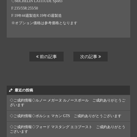
◇MICHELIN LATITUDE Sport3
F:235/55R:255/50
F:19年44週製造R:19年45週製造
※オプション価格は参考価格となります
前の記事
次の記事
最近の投稿
◇ご成約情報◇ルノー メガーヌ ルノースポール ご成約ありがとうご
ざいます
◇ご成約情報◇ポルシェ マカン GTS ご成約ありがとうございます
◇ご成約情報◇フォード マスタング エコブースト ご成約ありがとう
ございます