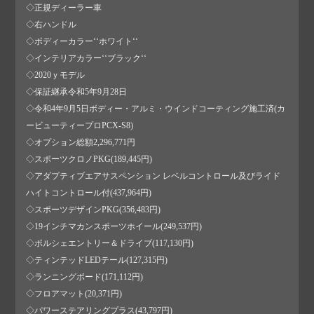
◇正規ディーラー車
◇右ハンドル
◇ボディーカラー‘‘ホワイト‘‘
◇インテリアカラー‘‘ブラック‘‘
◇2020ｙモデル
◇保証継承令和5年9月28日
◇令和4年9月5日ボディー・アルミ・ウインドコーティング施工済(カ
ービューティープロPCX-S8)
◇オプション総額2,296,771円
◇スポーツクロノPKG(189,445円)
◇アダプティブエアサスペンション レベルコントロール及びライド
ハイトコントロール付(437,964円)
◇スポーツデザインPKG(356,483円)
◇19インチマカンスポーツホイール(249,537円)
◇ポルシェエントリー＆ドライブ(117,130円)
◇ティンテッドLEDテール(127,315円)
◇ランニングボード(171,112円)
◇フロアマット(20,371円)
◇パワーステアリングプラス(43,797円)