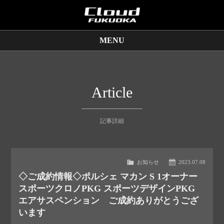
MENU
販売車両
保証サービス
Article
買取査定
記事詳細
店舗情報
お知らせ
2023.07.08
◇ご成約情報◇ポルシェ マカン S 1オーナー
スポーツクロノPKG スポーツデザインPKG
エアサスペンション ご成約ありがとうござ
います