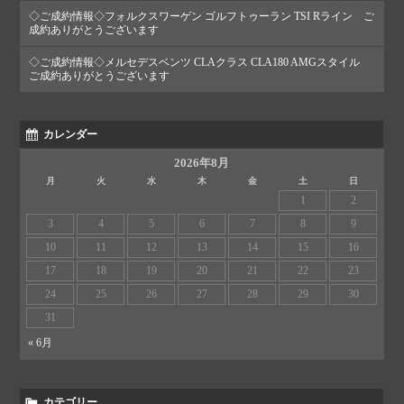
◇ご成約情報◇フォルクスワーゲン ゴルフトゥーラン TSI Rライン ご
成約ありがとうございます
◇ご成約情報◇メルセデスベンツ CLAクラス CLA180 AMGスタイル
ご成約ありがとうございます
カレンダー
2026年8月
月
火
水
木
金
土
日
1
2
3
4
5
6
7
8
9
10
11
12
13
14
15
16
17
18
19
20
21
22
23
24
25
26
27
28
29
30
31
« 6月
カテゴリー