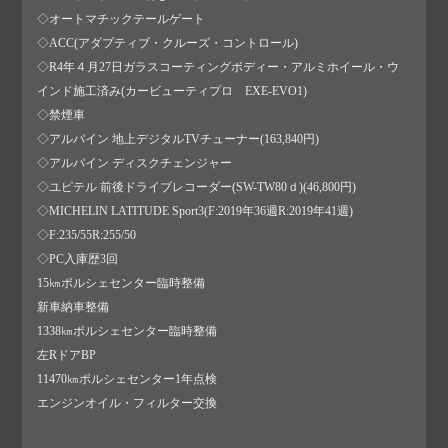
◇オートマチックテールゲート
◇ACC(アダプティブ・クルーズ・コントロール)
◇R4年４月27日ガラスコーティングボディー・アルミホイール・ウ
インド施工済み(カービューティプロ EXE-EVO1)
◇禁煙車
◇アルパイン 地上デジタルTVチューナー(163,840円)
◇アルパイン ディスクチェンジャー
◇ユピテル 前後ドライブレコーダー(SW-TW80ｄ)(46,800円)
◇MICHELIN LATITUDE Sport3(F:2019年36週R:2019年41週)
◇F:235/55R:255/50
◇PC入庫歴3回
15㎞ポルシェセンター臨時整備
新車納車整備
1338㎞ポルシェセンター臨時整備
左RドアBP
11470㎞ポルシェセンター1年点検
エンジンオイル・フィルター交換