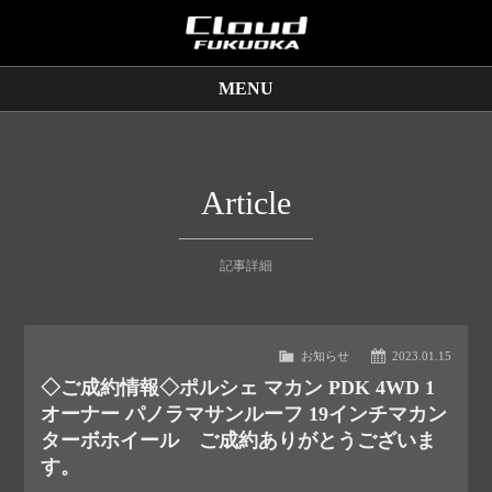
MENU
販売車両
保証サービス
Article
買取査定
記事詳細
店舗情報
お知らせ
2023.01.15
◇ご成約情報◇ポルシェ マカン PDK 4WD 1
オーナー パノラマサンルーフ 19インチマカン
ターボホイール ご成約ありがとうございま
す。