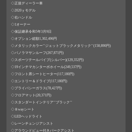
◇正規ディーラー車
◇2020ｙモデル
◇右ハンドル
◇1オーナー
◇保証継承令和5年3月9日
◇オプション総額1,302,496円
◇メタリックカラー‘‘ジェットブラックメタリック‘‘(158,890円)
◇パノラマサンルーフ(267,871円)
◇スポーツテールパイプ(シルバー)(129,352円)
◇19インチマカンターボホイール(249,537円)
◇フロント席シートヒーター(117,180円)
◇エントリー＆ドライブ(117,180円)
◇プライバシーガラス(78,427円)
◇フロアマット(20,371円)
◇スタンダートインテリア‘‘ブラック‘‘
◇８wayシート
◇LEDヘッドライト
◇レーンチェンジアシスト
◇アラウンドビュー付きパークアシスト