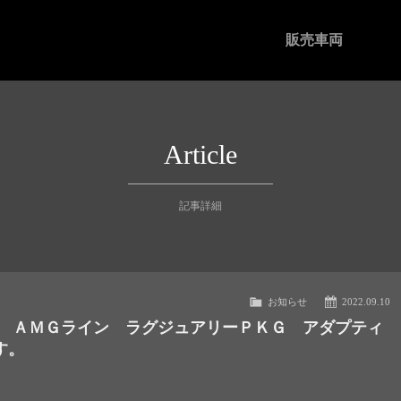
販売車両
Article
記事詳細
お知らせ
2022.09.10
ｄ ＡＭＧライン ラグジュアリーＰＫＧ アダプティ
す。