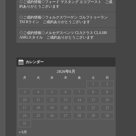
◇ご成約情報◇フォード マスタング エコブースト ご成
約ありがとうございます
◇ご成約情報◇フォルクスワーゲン ゴルフトゥーラン
TSI Rライン ご成約ありがとうございます
◇ご成約情報◇メルセデスベンツ CLAクラス CLA180
AMGスタイル ご成約ありがとうございます
カレンダー
2026年8月
月
火
水
木
金
土
日
1
2
3
4
5
6
7
8
9
10
11
12
13
14
15
16
17
18
19
20
21
22
23
24
25
26
27
28
29
30
31
« 6月