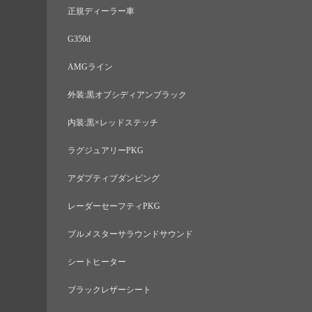
正規ディーラー車
G350d
AMGライン
外装:黒オブシディアンブラック
内装:黒×レッドステッチ
ラグジュアリーPKG
アダプティブダンピング
レーダーセーフティPKG
ブルメスターサラウンドサウンド
シートヒーター
ブラックレザーシート