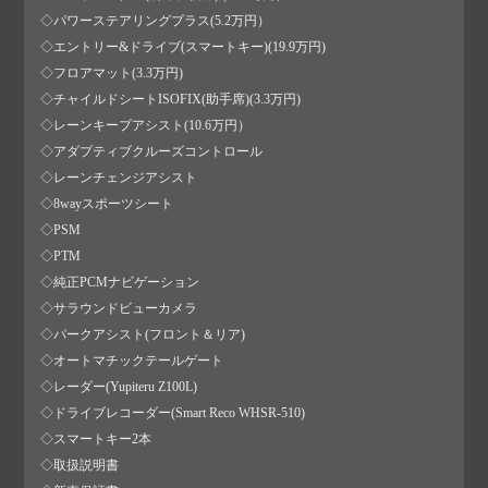
◇パワーステアリングプラス(5.2万円）
◇エントリー&ドライブ(スマートキー)(19.9万円)
◇フロアマット(3.3万円)
◇チャイルドシートISOFIX(助手席)(3.3万円)
◇レーンキープアシスト(10.6万円）
◇アダプティブクルーズコントロール
◇レーンチェンジアシスト
◇8wayスポーツシート
◇PSM
◇PTM
◇純正PCMナビゲーション
◇サラウンドビューカメラ
◇パークアシスト(フロント＆リア)
◇オートマチックテールゲート
◇レーダー(Yupiteru Z100L)
◇ドライブレコーダー(Smart Reco WHSR-510)
◇スマートキー2本
◇取扱説明書