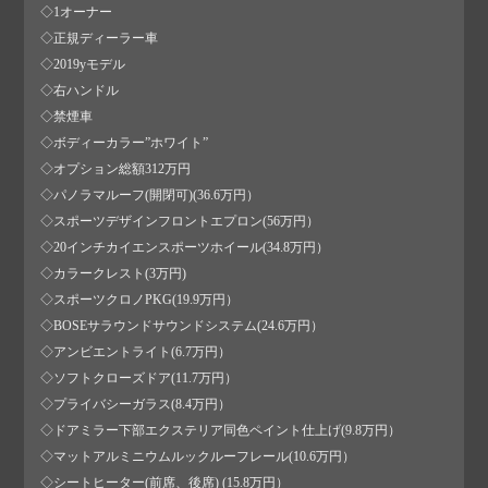
◇1オーナー
◇正規ディーラー車
◇2019yモデル
◇右ハンドル
◇禁煙車
◇ボディーカラー”ホワイト”
◇オプション総額312万円
◇パノラマルーフ(開閉可)(36.6万円）
◇スポーツデザインフロントエプロン(56万円）
◇20インチカイエンスポーツホイール(34.8万円）
◇カラークレスト(3万円)
◇スポーツクロノPKG(19.9万円）
◇BOSEサラウンドサウンドシステム(24.6万円）
◇アンビエントライト(6.7万円）
◇ソフトクローズドア(11.7万円）
◇プライバシーガラス(8.4万円）
◇ドアミラー下部エクステリア同色ペイント仕上げ(9.8万円）
◇マットアルミニウムルックルーフレール(10.6万円）
◇シートヒーター(前席、後席) (15.8万円）