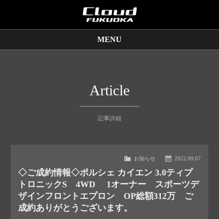
MENU
販売車両
保証サービス
Article
買取査定
記事詳細
店舗情報
お知らせ
2022.09.07
◇ご成約情報◇ポルシェ カイエン 3.0ティプ
トロニックS 4WD 1オーナー スポーツデ
ザインフロントエプロン OP総額312万 ご
成約ありがとうございます。